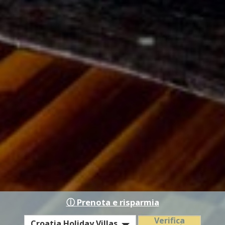
ⓘ Prenota e risparmia
EST
Verifica
Croatia Holiday Villas