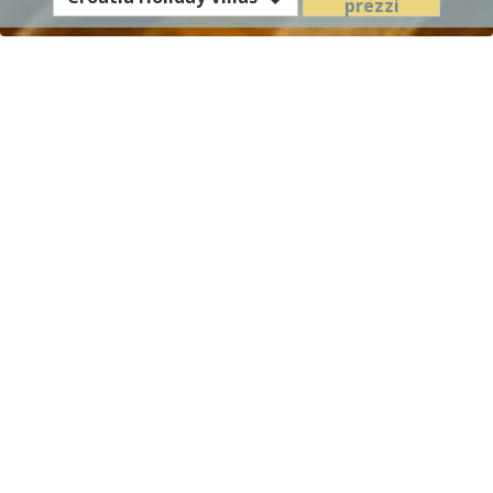
prezzi
Hotel
/
Residence
Villa del Mar - Tariffe &
Condizioni
Bassa
28.03.2026 - 30.05.2026
€ 554,- al
stagione
(soggiorno minimo 4 notti) arrivo
giorno
in qualsiasi giorno
Media
€ 616,- al
31.05.2026 - 04.07.2026
stagione I
giorno
(soggiorno minimo 5 notti) arrivo
in qualsiasi giorno
27.09.2026 - 01.11.2026