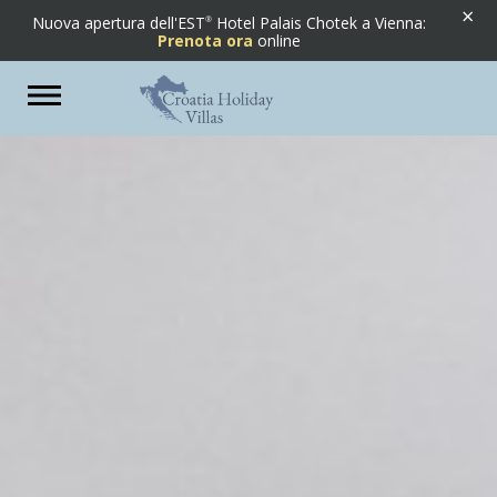
×
Nuova apertura dell'EST
Hotel Palais Chotek a Vienna:
Prenota ora
online
Previous
Next
Toggle
navigation