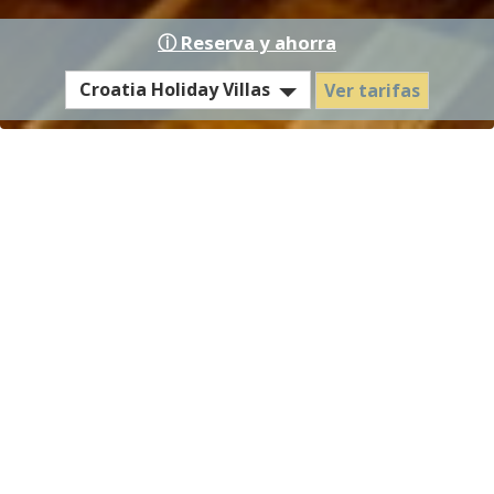
ⓘ Reserva y ahorra
EST
Croatia Holiday Villas
Ver tarifas
Hotel
/
Residence
Villa del Mar - Tarifas y
condiciones
Temporada
28.03.2026 - 30.05.2026
€ 554,-
baja
(estancia mínima de 4 noches)
por día
llegada cualquier día
Temporada
€ 616,-
31.05.2026 - 04.07.2026
media I
por día