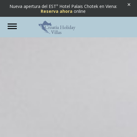
×
Nueva apertura del EST
Hotel Palais Chotek en Viena:
Reserva ahora
online
Previous
Next
Toggle
navigation