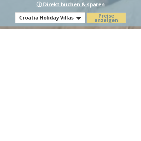
ⓘ Direkt buchen & sparen
EST
Preise
Croatia Holiday Villas
anzeigen
Hotel
/
Residence
Villa Diocletian - Preise &
Konditionen
Nebensaison
28.03.2026 - 30.05.2026
€ 554,-
(Mindestaufenthalt 4 Nächte)
pro Tag
Anreise an jedem Tag
Zwischensaison
€ 616,-
31.05.2026 - 04.07.2026
I
pro Tag
(Mindestaufenthalt 5 Nächte)