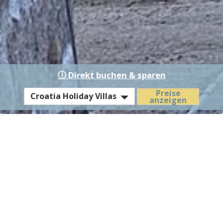
ⓘ Direkt buchen & sparen
EST
Preise
Croatia Holiday Villas
anzeigen
Hotel
/
Residence
Villa Diocletian - Insel
Solta, Kroatien
Premium antikes Steinhaus auf Solta