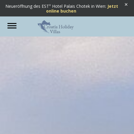
×
Neueröffnung des EST
Hotel Palais Chotek in Wien:
Jetzt
online buchen
Previous
Next
Toggle
navigation