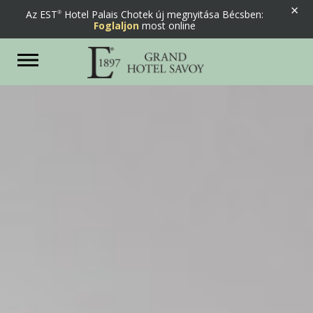
×
Az EST
Hotel Palais Chotek új megnyitása Bécsben:
Foglaljon
most online
Previous
Next
Toggle
navigation