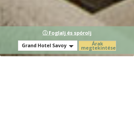
ⓘ Foglalj és spórolj
EST
Árak
Grand Hotel Savoy
megtekintése
Hotel
/
Residence
Szobák
Kényelem és elegancia budapesti
városlátogatásához