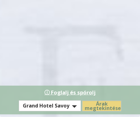
ⓘ Foglalj és spórolj
EST
Árak
Grand Hotel Savoy
megtekintése
Hotel
/
Residence
Konferenciaterem bérlet