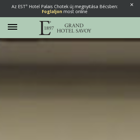
×
Az EST
Hotel Palais Chotek új megnyitása Bécsben:
Foglaljon
most online
Previous
Next
Toggle
navigation