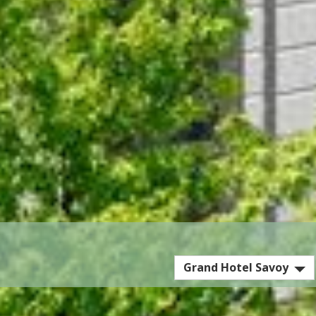
EST
Grand Hotel Savoy
Hotel
/
Residence