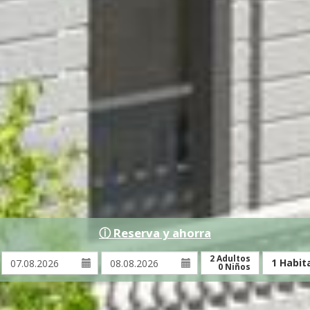
ⓘ Reserva y ahorra
Llegada:
Salida:
2
Adultos
1
Habit
0
Niños