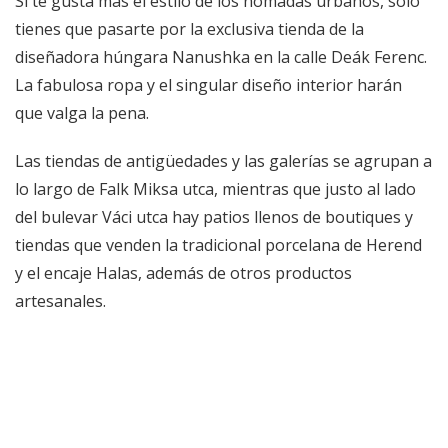
Si te gusta más el estilo de los nómadas urbanos, sólo
tienes que pasarte por la exclusiva tienda de la
diseñadora húngara Nanushka en la calle Deák Ferenc.
La fabulosa ropa y el singular diseño interior harán
que valga la pena.
Las tiendas de antigüedades y las galerías se agrupan a
lo largo de Falk Miksa utca, mientras que justo al lado
del bulevar Váci utca hay patios llenos de boutiques y
tiendas que venden la tradicional porcelana de Herend
y el encaje Halas, además de otros productos
artesanales.
Restaurantes y Bares
Disfrute al máximo de Budapest y haga el check-in en el