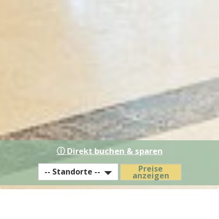
ⓘ Direkt buchen & sparen
EST
Preise
-- Standorte --
anzeigen
Hotel
/
Residence