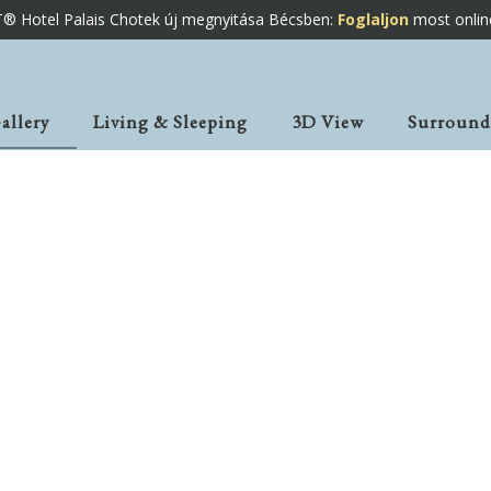
T® Hotel Palais Chotek új megnyitása Bécsben:
Foglaljon
most onlin
allery
Living & Sleeping
3D View
Surround