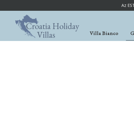
Az ES
Villa Bianco
G