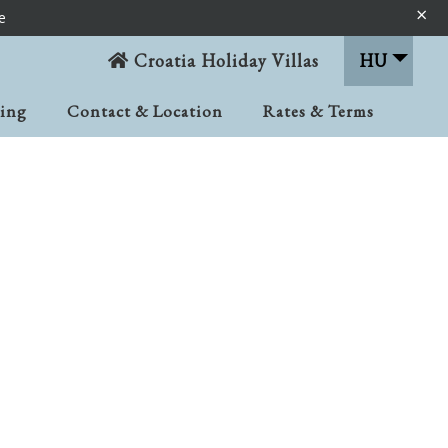
×
e
Croatia Holiday Villas
HU
ing
Contact & Location
Rates & Terms