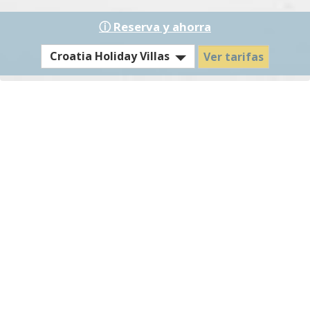
ⓘ Reserva y ahorra
EST
Croatia Holiday Villas
Ver tarifas
Hotel
/
Residence
Villa Bianco - Tarifas y
condiciones
Temporada
28.03.2026 - 30.05.2026
€ 518,-
baja
(estancia mínima de 4 noches)
por día
llegada cualquier día
Temporada
€ 576,-
31.05.2026 - 04.07.2026
media I
por día