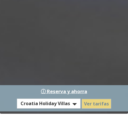
ⓘ Reserva y ahorra
EST
Croatia Holiday Villas
Ver tarifas
Hotel
/
Residence